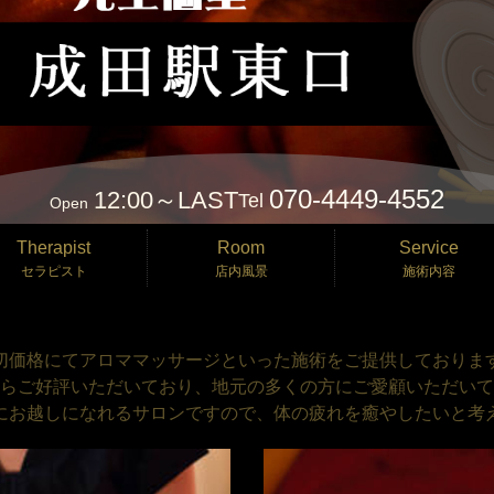
070-4449-4552
12:00～LAST
Tel
Open
Therapist
Room
Service
セラピスト
店内風景
施術内容
切価格にてアロママッサージといった施術をご提供しておりま
らご好評いただいており、地元の多くの方にご愛顧いただいて
にお越しになれるサロンですので、体の疲れを癒やしたいと考